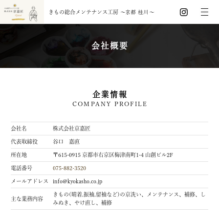
きもの総合メンテナンス工房
〜
京都 桂川
〜
会社概要
企業情報
COMPANY PROFILE
会社名
株式会社京嘉匠
代表取締役
谷口 嘉直
所在地
〒615-0915 京都市右京区梅津南町1-4 山創ビル2F
電話番号
075-882-3520
メールアドレス
info@kyokasho.co.jp
きもの(晴着,振袖,留袖など)の京洗い、メンテナンス、補修、し
主な業務内容
みぬき、やけ直し、補修